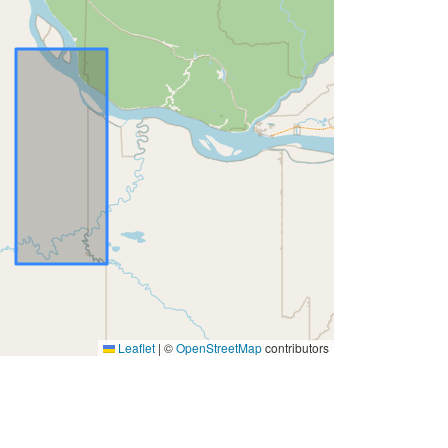
Leaflet
|
©
OpenStreetMap
contributors