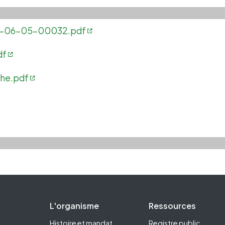
001-06-05-00032.pdf
df
che.pdf
Footer Second
L'organisme
Ressources
Histoire et mandat
Registre public