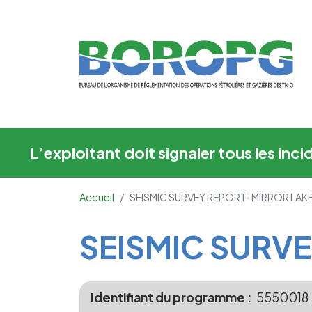
SEISMIC SURVEY RE
L’exploitant doit signaler tous les in
Accueil
SEISMIC SURVEY REPORT-MIRROR LAK
Main Content
SEISMIC SURV
Identifiant du programme
5550018