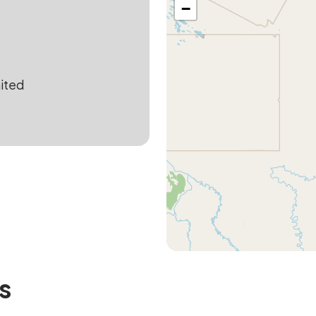
−
ited
s