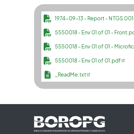
File
1974-09-13 - Report - NTGS 
File
5550018 - Env 01 of 01 - Front.p
File
5550018 - Env 01 of 01 - Microfi
File
5550018 - Env 01 of 01.pdf
File
_ReadMe.txt
Footer First