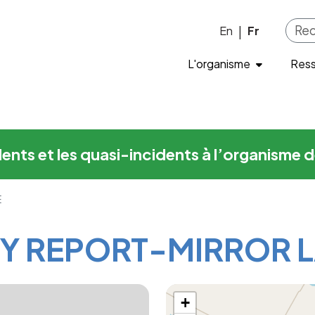
PORT-MIRROR LAKE
Skip to main content
En
Fr
|
L'organisme
Res
cidents et les quasi-incidents à l’organis
E
EY REPORT-MIRROR 
+