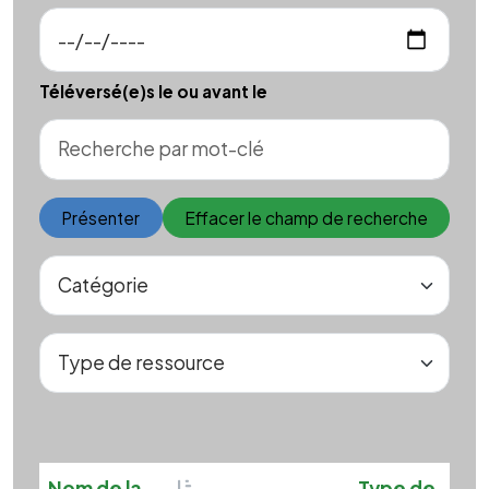
Téléversé(e)s le ou avant le
Présenter
Effacer le champ de recherche
Sortable
Sor
Nom de la
Type de