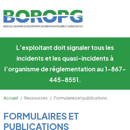
Formulaires et publications
Skip to main content
L’exploitant doit signaler tous les
incidents et les quasi-incidents à
l’organisme de réglementation au 1-867-
445-8551.
Accueil
Ressources
Formulaires et publications
Main Content
FORMULAIRES ET
PUBLICATIONS