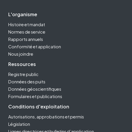
Footer Second
L'organisme
Histoire et mandat
Normes de service
Rapports annuels
Conformité et application
Nous joindre
Ressources
Registre public
Données des puits
Données géoscientifiques
Formulaires et publications
Conditions d'exploitation
Autorisations, approbations et permis
Législation
Lignes directrices et bulletins d’application