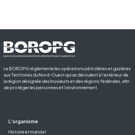
Footer First
Le BOROPG réglemente les opérations pétrolières et gazières
aux Territoires du Nord-Ouest qui se déroulent à l’extérieur de
la région désignée des Inuvialuits et des régions fédérales, afin
de protéger les personnes et l’environnement.
Footer Second
L'organisme
Histoire et mandat