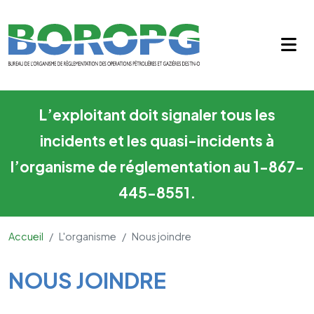
Nous joindre
Skip to main content
L’exploitant doit signaler tous les
incidents et les quasi-incidents à
l’organisme de réglementation au 1-867-
445-8551.
Accueil
L'organisme
Nous joindre
Main Content
NOUS JOINDRE