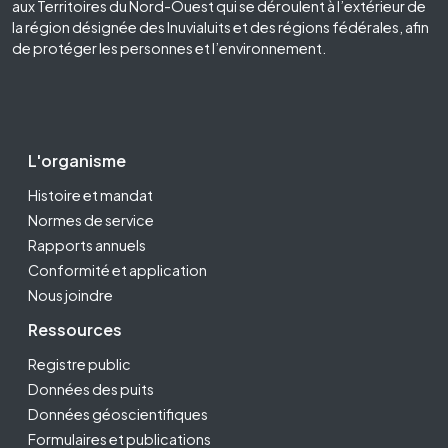
aux Territoires du Nord-Ouest qui se déroulent à l’extérieur de
la région désignée des Inuvialuits et des régions fédérales, afin
de protéger les personnes et l’environnement.
Footer Second
L'organisme
Histoire et mandat
Normes de service
Rapports annuels
Conformité et application
Nous joindre
Ressources
Registre public
Données des puits
Données géoscientifiques
Formulaires et publications