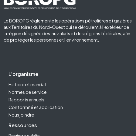
Le BOROPG réglemente les opérations pétrolières et gazières
aux Territoires du Nord-Ouest qui se déroulent à l’extérieur de
la région désignée des Inuvialuits et des régions fédérales, afin
de protéger les personnes et l’environnement.
Footer Second
L'organisme
Histoire et mandat
Normes de service
Rapports annuels
Conformité et application
Nous joindre
Ressources
Registre public