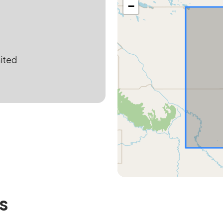
−
ited
s