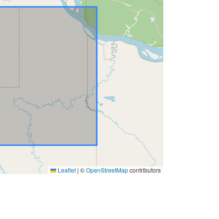
Leaflet
|
©
OpenStreetMap
contributors