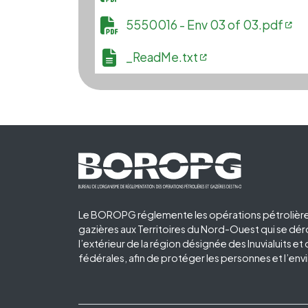
File
5550016 - Env 03 of 03.pdf
File
_ReadMe.txt
Footer First
Le BOROPG réglemente les opérations pétrolière
gazières aux Territoires du Nord-Ouest qui se dér
l’extérieur de la région désignée des Inuvialuits et
fédérales, afin de protéger les personnes et l’en