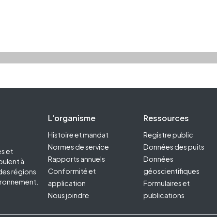
Footer Second
L'organisme
Ressources
Histoire et mandat
Registre public
Normes de service
Données des puits
s et
Rapports annuels
Données
oulent à
Conformité et
géoscientifiques
 des régions
vironnement.
application
Formulaires et
Nous joindre
publications