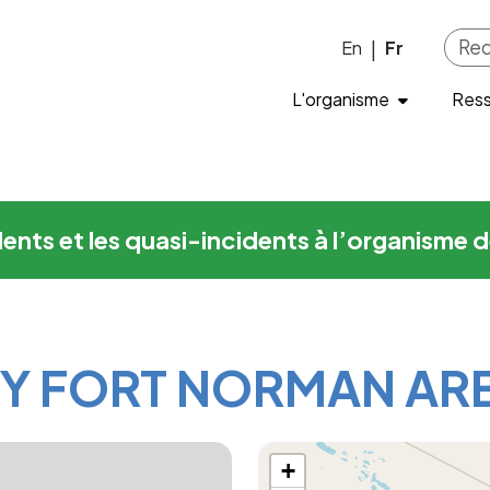
ORT NORMAN AREA
Skip to main content
En
Fr
|
L'organisme
Res
cidents et les quasi-incidents à l’organis
EY FORT NORMAN AR
+