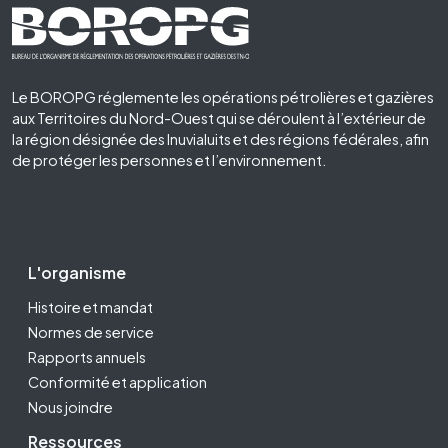
Footer First
Le BOROPG réglemente les opérations pétrolières et gazières
aux Territoires du Nord-Ouest qui se déroulent à l’extérieur de
la région désignée des Inuvialuits et des régions fédérales, afin
de protéger les personnes et l’environnement.
Footer Second
L'organisme
Histoire et mandat
Normes de service
Rapports annuels
Conformité et application
Nous joindre
Ressources