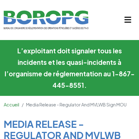
Media Release - Regulator a
Skip to main content
L’exploitant doit signaler tous les
incidents et les quasi-incidents à
l’organisme de réglementation au 1-867-
445-8551.
Accueil
Media Release - Regulator And MVLWB Sign MOU
Main Content
MEDIA RELEASE -
REGULATOR AND MVLWB