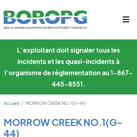
MORROW CREEK NO.1(G-44)
Skip to main content
L’exploitant doit signaler tous les
incidents et les quasi-incidents à
l’organisme de réglementation au 1-867-
445-8551.
Accueil
MORROW CREEK NO.1(G-44)
Main Content
MORROW CREEK NO.1(G-
44)