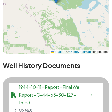
Leaflet
|
©
OpenStreetMap
contributors
Well History Documents
File
1944-10-11 - Report - Final Well
Report - G-44-65-30-127-
15.pdf
(1.09 MB)