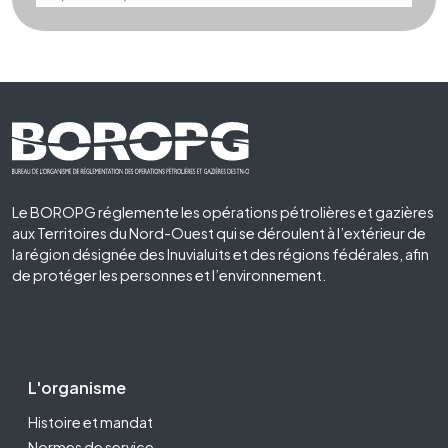
Footer First
Le BOROPG réglemente les opérations pétrolières et gazières
aux Territoires du Nord-Ouest qui se déroulent à l’extérieur de
la région désignée des Inuvialuits et des régions fédérales, afin
de protéger les personnes et l’environnement.
Footer Second
L'organisme
Histoire et mandat
Normes de service