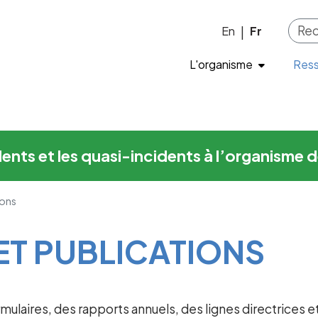
cations
Skip to main content
En
Fr
|
L'organisme
Res
cidents et les quasi-incidents à l’organis
ions
ET PUBLICATIONS
ormulaires, des rapports annuels, des lignes directrices 