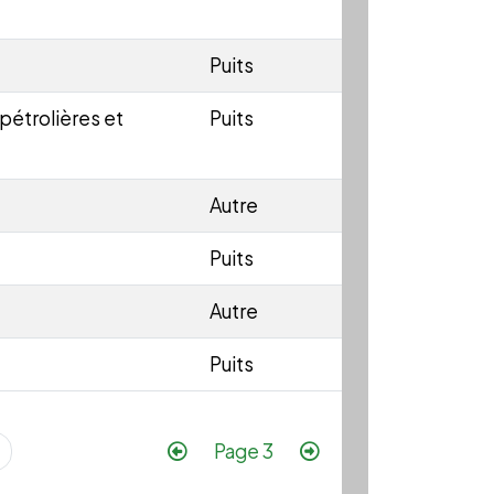
Puits
pétrolières et
Puits
Autre
Puits
Autre
Puits
Pagination
Page précédente
Page suivante
Page 3