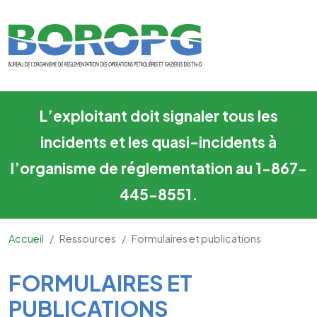
Formulaires et publications
Skip to main content
L’exploitant doit signaler tous les
incidents et les quasi-incidents à
l’organisme de réglementation au 1-867-
445-8551.
Accueil
Ressources
Formulaires et publications
Main Content
FORMULAIRES ET
PUBLICATIONS