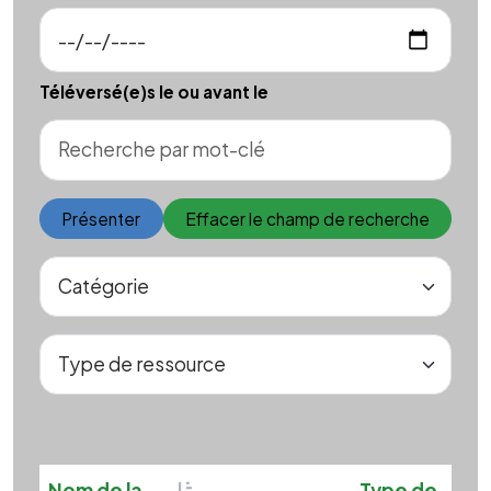
Téléversé(e)s le ou avant le
Présenter
Effacer le champ de recherche
Sortable
Sor
Nom de la
Type de