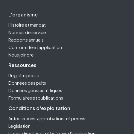
Footer Second
L'organisme
Histoire et mandat
Normes de service
Rapports annuels
Conformité et application
Nous joindre
Ressources
Registre public
Données des puits
Données géoscientifiques
Formulaires et publications
Conditions d'exploitation
Autorisations, approbations et permis
Législation
Lignes directrices et bulletins d’application