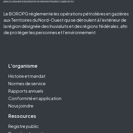
Le BOROPG réglemente les opérations pétrolières et gazières
aux Territoires du Nord-Ouest qui se déroulent à l’extérieur de
la région désignée des Inuvialuits et des régions fédérales, afin
de protéger les personnes et l’environnement.
Footer Second
L'organisme
Histoire et mandat
Normes de service
Rapports annuels
Conformité et application
Nous joindre
Ressources
Registre public