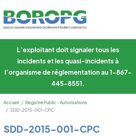
SDD-2015-001-CPC
Skip to main content
L’exploitant doit signaler tous les
incidents et les quasi-incidents à
l’organisme de réglementation au 1-867-
445-8551.
Accueil
Registre Public - Autorisations
SDD-2015-001-CPC
Main Content
SDD-2015-001-CPC