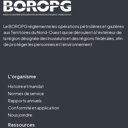
Footer First
Le BOROPG réglemente les opérations pétrolières et gazières
aux Territoires du Nord-Ouest qui se déroulent à l’extérieur de
la région désignée des Inuvialuits et des régions fédérales, afin
de protéger les personnes et l’environnement.
Footer Second
L'organisme
Histoire et mandat
Normes de service
Rapports annuels
Conformité et application
Nous joindre
Ressources