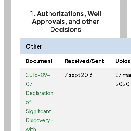
1. Authorizations, Well
Approvals, and other
Decisions
Other
Document
Received/Sent
Uplo
2016-09-
7 sept 2016
27 ma
07 -
2020
Declaration
of
Significant
Discovery -
with