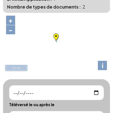
Nombre de types de documents
2
+
−
i
50 km
Téléversé le ou après le