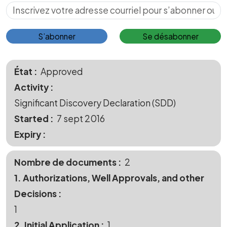
S’abonner pour les mises à jour
S’abonner
Se désabonner
État
Approved
Activity
Significant Discovery Declaration (SDD)
Started
7 sept 2016
Expiry
Nombre de documents
2
1. Authorizations, Well Approvals, and other
Decisions
1
2. Initial Application
1