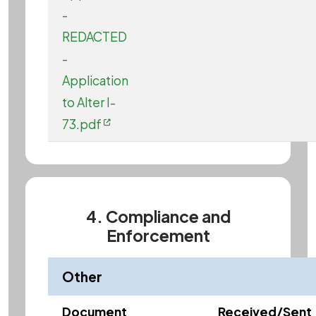
-
REDACTED
-
Application
to Alter I-
73.pdf
4. Compliance and
Enforcement
Other
Document
Received/Sent