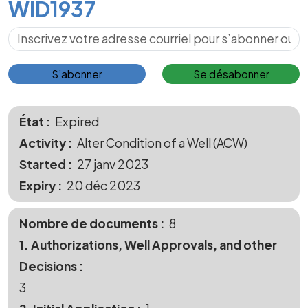
WID1937
S’abonner pour les mises à jour
S’abonner
Se désabonner
État
Expired
Activity
Alter Condition of a Well (ACW)
Started
27 janv 2023
Expiry
20 déc 2023
Nombre de documents
8
1. Authorizations, Well Approvals, and other
Decisions
3