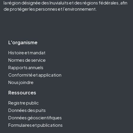
la région désignée des Inuvialuits et des régions fédérales, afin
de protéger les personnes et l’environnement.
Footer Second
L'organisme
Histoire et mandat
Normes de service
Rapports annuels
Conformité et application
Nous joindre
Ressources
Registre public
Données des puits
Données géoscientifiques
Formulaires et publications