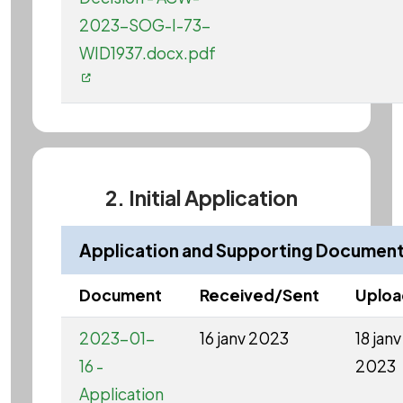
2023-SOG-I-73-
WID1937.docx.pdf
2. Initial Application
Application and Supporting Documen
Document
Received/Sent
Uplo
2023-01-
16 janv 2023
18 janv
16 -
2023
Application