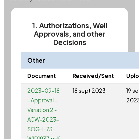
1. Authorizations, Well
Approvals, and other
Decisions
Other
Document
Received/Sent
Upl
2023-09-18
18 sept 2023
19 s
- Approval -
202
Variation 2 -
ACW-2023-
SOG-I-73-
WID1937.pdf