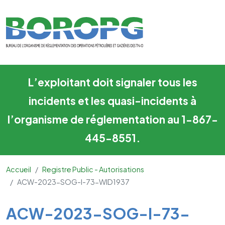
ACW-2023-SOG-I-73-WID1
Skip to main content
L’exploitant doit signaler tous les
incidents et les quasi-incidents à
l’organisme de réglementation au 1-867-
445-8551.
Accueil
Registre Public - Autorisations
ACW-2023-SOG-I-73-WID1937
Main Content
ACW-2023-SOG-I-73-