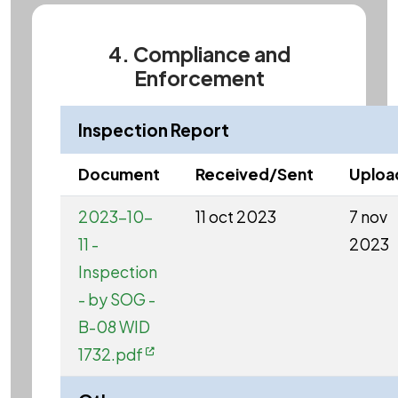
4. Compliance and
Enforcement
Inspection Report
Document
Received/Sent
Uploa
2023-10-
11 oct 2023
7 nov
11 -
2023
Inspection
- by SOG -
B-08 WID
1732.pdf