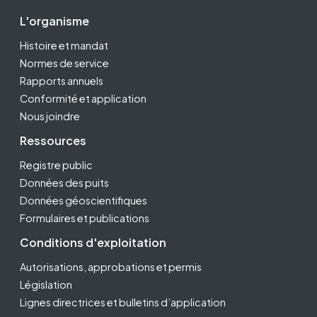
Footer Second
L'organisme
Histoire et mandat
Normes de service
Rapports annuels
Conformité et application
Nous joindre
Ressources
Registre public
Données des puits
Données géoscientifiques
Formulaires et publications
Conditions d'exploitation
Autorisations, approbations et permis
Législation
Lignes directrices et bulletins d’application