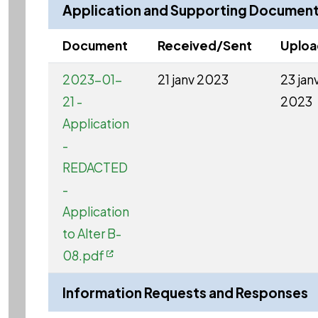
Application and Supporting Documen
Document
Received/Sent
Uplo
2023-01-
21 janv 2023
23 jan
21 -
2023
Application
-
REDACTED
-
Application
to Alter B-
08.pdf
Information Requests and Responses