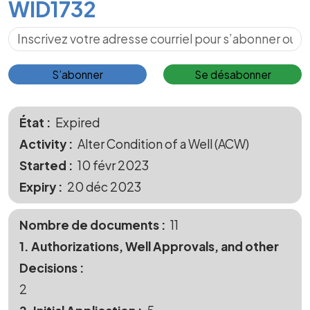
WID1732
S’abonner pour les mises à jour
S’abonner
Se désabonner
État
Expired
Activity
Alter Condition of a Well (ACW)
Started
10 févr 2023
Expiry
20 déc 2023
Nombre de documents
11
1. Authorizations, Well Approvals, and other
Decisions
2