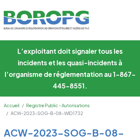
ACW-2023-SOG-B-08-WID
Skip to main content
L’exploitant doit signaler tous les
incidents et les quasi-incidents à
l’organisme de réglementation au 1-867-
445-8551.
Accueil
Registre Public - Autorisations
ACW-2023-SOG-B-08-WID1732
Main Content
ACW-2023-SOG-B-08-