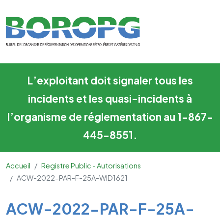
ACW-2022-PAR-F-25A-WID1
Skip to main content
L’exploitant doit signaler tous les
incidents et les quasi-incidents à
l’organisme de réglementation au 1-867-
445-8551.
Accueil
Registre Public - Autorisations
ACW-2022-PAR-F-25A-WID1621
Main Content
ACW-2022-PAR-F-25A-