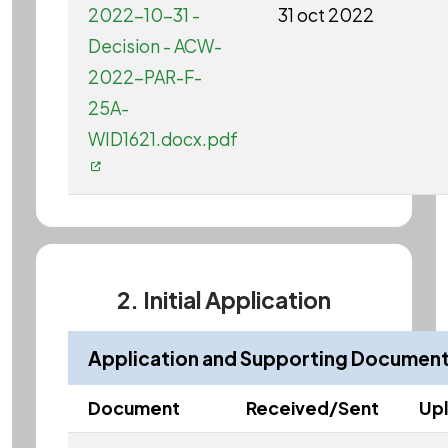
2022-10-31 -
31 oct 2022
Decision - ACW-
2022-PAR-F-
25A-
WID1621.docx.pdf
2. Initial Application
Application and Supporting Documen
Document
Received/Sent
Up