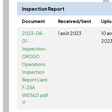
Inspection Report
Document
Received/Sent
Upl
2023-08-
1 août 2023
10 ao
01 -
202
Inspection -
OROGO
Operations
Inspection
Report Liard
F-25A
WID1621.pdf