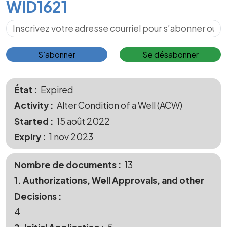
WID1621
S’abonner pour les mises à jour
S’abonner
Se désabonner
État
Expired
Activity
Alter Condition of a Well (ACW)
Started
15 août 2022
Expiry
1 nov 2023
Nombre de documents
13
1. Authorizations, Well Approvals, and other
Decisions
4