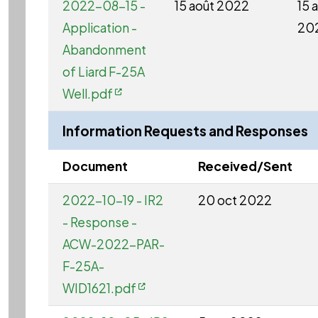
2022-08-15 -
15 août 2022
15 
Application -
20
Abandonment
of Liard F-25A
Well.pdf
Information Requests and Responses
Document
Received/Sent
2022-10-19 - IR2
20 oct 2022
- Response -
ACW-2022-PAR-
F-25A-
WID1621.pdf