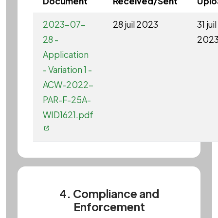
Document
Received/Sent
Upl
2023-07-
28 juil 2023
31 juil
28 -
202
Application
- Variation 1 -
ACW-2022-
PAR-F-25A-
WID1621.pdf
4. Compliance and
Enforcement