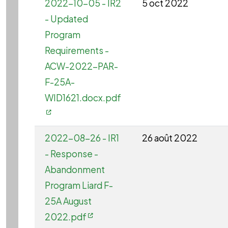
2022-10-05 - IR2
5 oct 2022
- Updated
Program
Requirements -
ACW-2022-PAR-
F-25A-
WID1621.docx.pdf
2022-08-26 - IR1
26 août 2022
- Response -
Abandonment
Program Liard F-
25A August
2022.pdf