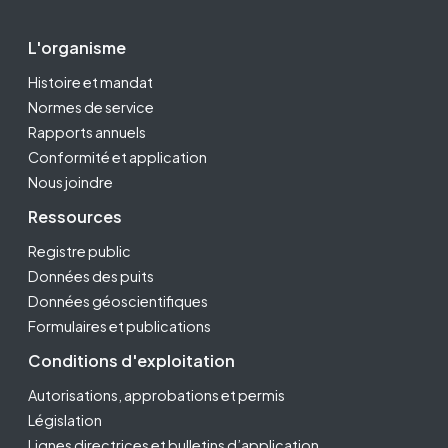
Footer Second
L'organisme
Histoire et mandat
Normes de service
Rapports annuels
Conformité et application
Nous joindre
Ressources
Registre public
Données des puits
Données géoscientifiques
Formulaires et publications
Conditions d'exploitation
Autorisations, approbations et permis
Législation
Lignes directrices et bulletins d’application