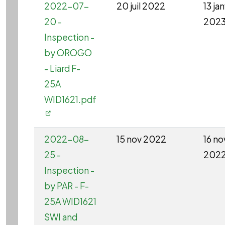
2022-07-
20 juil 2022
13 ja
20 -
202
Inspection -
by OROGO
- Liard F-
25A
WID1621.pdf
2022-08-
15 nov 2022
16 no
25 -
202
Inspection -
by PAR - F-
25A WID1621
SWI and