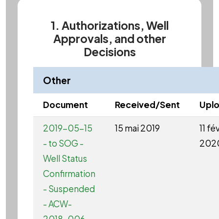
1. Authorizations, Well
Approvals, and other
Decisions
Other
Document
Received/Sent
Upl
2019-05-15
15 mai 2019
11 fé
- to SOG -
202
Well Status
Confirmation
- Suspended
- ACW-
2018-006-