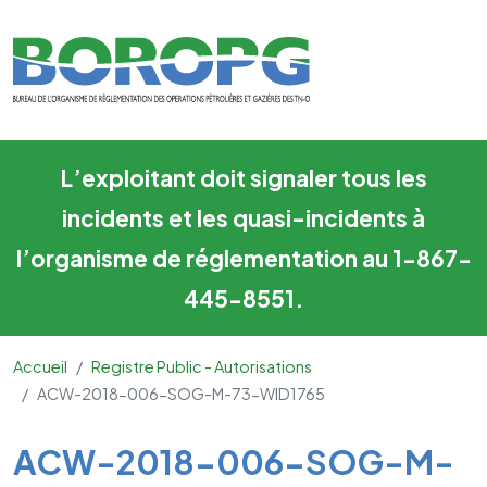
ACW-2018-006-SOG-M-73-
Skip to main content
L’exploitant doit signaler tous les
incidents et les quasi-incidents à
l’organisme de réglementation au 1-867-
445-8551.
Accueil
Registre Public - Autorisations
ACW-2018-006-SOG-M-73-WID1765
Main Content
ACW-2018-006-SOG-M-