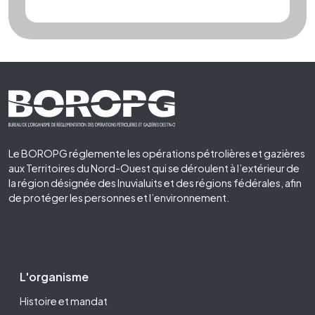
Footer First
Le BOROPG réglemente les opérations pétrolières et gazières
aux Territoires du Nord-Ouest qui se déroulent à l’extérieur de
la région désignée des Inuvialuits et des régions fédérales, afin
de protéger les personnes et l’environnement.
Footer Second
L'organisme
Histoire et mandat