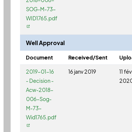
SOG-M-73-
WID1765.pdf
Well Approval
Document
Received/Sent
Upl
2019-01-16
16 janv 2019
11 fév
- Decision -
202
Acw-2018-
006-Sog-
M-73-
Wid1765.pdf