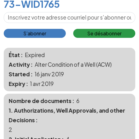
73-WID1765
S’abonner pour les mises à jour
S’abonner
Se désabonner
État
Expired
Activity
Alter Condition of a Well (ACW)
Started
16 janv 2019
Expiry
1 avr 2019
Nombre de documents
6
1. Authorizations, Well Approvals, and other
Decisions
2