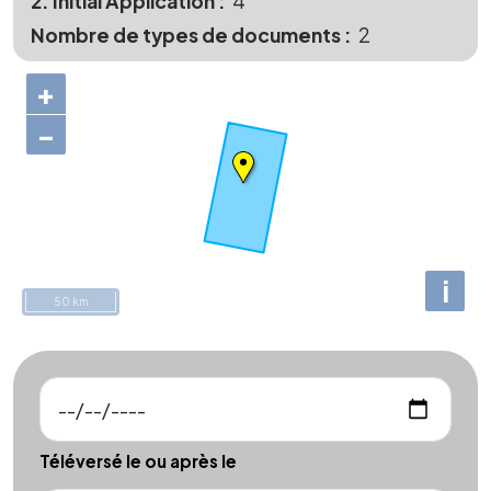
2. Initial Application
4
Nombre de types de documents
2
+
−
i
50 km
Téléversé le ou après le