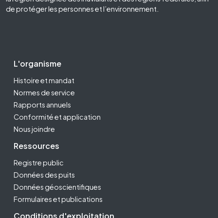
de protéger les personnes et l’environnement.
Footer Second
L'organisme
Histoire et mandat
Normes de service
Rapports annuels
Conformité et application
Nous joindre
Ressources
Registre public
Données des puits
Données géoscientifiques
Formulaires et publications
Conditions d'exploitation