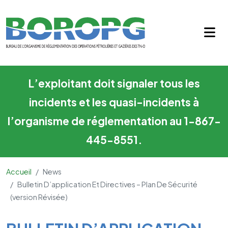
Bulletin d’application et direc
Skip to main content
L’exploitant doit signaler tous les
incidents et les quasi-incidents à
l’organisme de réglementation au 1-867-
445-8551.
Accueil
News
Bulletin D’application Et Directives – Plan De Sécurité
(version Révisée)
Main Content