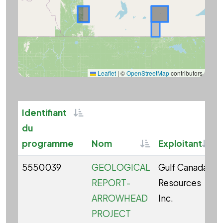
Leaflet
|
©
OpenStreetMap
contributors
Sortable
Identifiant
du
Sortable
Sort
programme
Nom
Exploitant
5550039
GEOLOGICAL
Gulf Canada
REPORT-
Resources
ARROWHEAD
Inc.
PROJECT