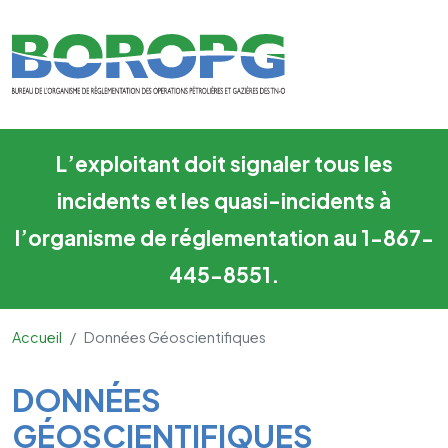
Données géoscientifiques
Skip to main content
L’exploitant doit signaler tous les
incidents et les quasi-incidents à
l’organisme de réglementation au 1-867-
445-8551.
Accueil
Données Géoscientifiques
Main Content
DONNÉES
GÉOSCIENTIFIQUES