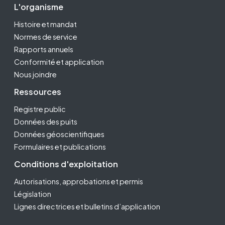
Footer Second
L'organisme
Histoire et mandat
Normes de service
Rapports annuels
Conformité et application
Nous joindre
Ressources
Registre public
Données des puits
Données géoscientifiques
Formulaires et publications
Conditions d'exploitation
Autorisations, approbations et permis
Législation
Lignes directrices et bulletins d’application