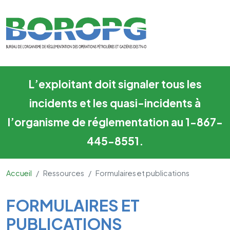
Formulaires et publications
Skip to main content
L’exploitant doit signaler tous les
incidents et les quasi-incidents à
l’organisme de réglementation au 1-867-
445-8551.
Accueil
Ressources
Formulaires et publications
Main Content
FORMULAIRES ET
PUBLICATIONS