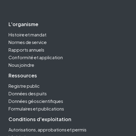
Footer Second
L'organisme
Histoire et mandat
Normes de service
Rapports annuels
Conformité et application
Nous joindre
Ressources
Registre public
Données des puits
Données géoscientifiques
Formulaires et publications
Conditions d'exploitation
Autorisations, approbations et permis