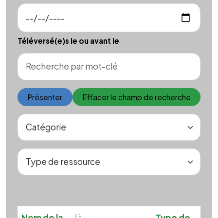
Téléversé(e)s le ou avant le
Présenter
Effacer le champ de recherche
Sortable
Sort
Nom de la
Type de