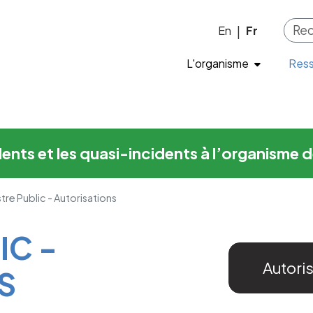
orisations
Skip to main content
En
Fr
|
L'organisme
Res
cidents et les quasi-incidents à l’organis
tre Public - Autorisations
IC -
Autori
S