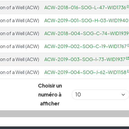
ion of a Well (ACW)
ACW-2018-016-SOG-L-47-WID1736
ion of a Well (ACW)
ACW-2019-001-SOG-H-03-WID1940
ion of a Well (ACW)
ACW-2018-004-SOG-C-74-WID1939
ion of a Well (ACW)
ACW-2019-002-SOG-C-19-WID1767
ion of a Well (ACW)
ACW-2019-003-SOG-I-73-WID1937
ion of a Well (ACW)
ACW-2019-004-SOG-J-62-WID1158
Choisir un
numéro à
afficher