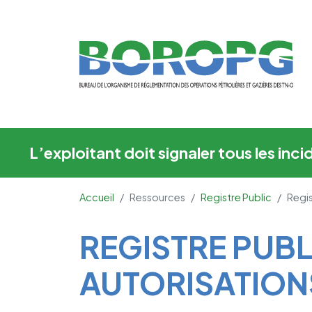
Registre Public - Aut
L’exploitant doit signaler tous les in
Accueil
Ressources
Registre Public
Regis
Main Content
REGISTRE PUBL
AUTORISATION