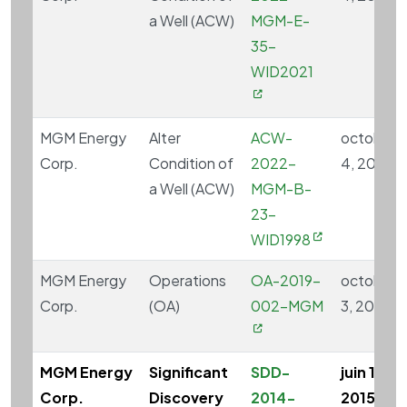
a Well (ACW)
MGM-E-
35-
WID2021
MGM Energy
Alter
ACW-
octobre
Corp.
Condition of
2022-
4, 2024
a Well (ACW)
MGM-B-
23-
WID1998
MGM Energy
Operations
OA-2019-
octobre
Corp.
(OA)
002-MGM
3, 2024
MGM Energy
Significant
SDD-
juin 11,
Corp.
Discovery
2014-
2015