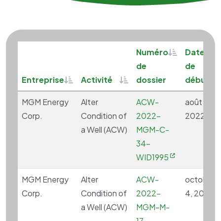
Sortable
So
Numéro
Date
de
de
Sortable
Sortable
Entreprise
Activité
dossier
début
MGM Energy
Alter
ACW-
août 4,
Corp.
Condition of
2022-
2022
a Well (ACW)
MGM-C-
34-
WID1995
MGM Energy
Alter
ACW-
octobre
Corp.
Condition of
2022-
4, 2024
a Well (ACW)
MGM-M-
17-