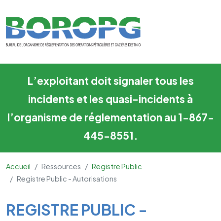
Registre Public - Autorisation
Skip to main content
L’exploitant doit signaler tous les
incidents et les quasi-incidents à
l’organisme de réglementation au 1-867-
445-8551.
Accueil
Ressources
Registre Public
Registre Public - Autorisations
Main Content
REGISTRE PUBLIC -