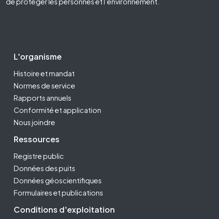
de protéger les personnes et l’environnement.
Footer Second
L'organisme
Histoire et mandat
Normes de service
Rapports annuels
Conformité et application
Nous joindre
Ressources
Registre public
Données des puits
Données géoscientifiques
Formulaires et publications
Conditions d'exploitation