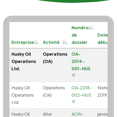
Sortable
Numéro
S
de
Date de
Sortable
Sortable
Entreprise
Activité
dossier
début
Husky Oil
Operations
OA-
Operations
(OA)
2014-
Ltd.
001-HUS
Husky Oil
Operations
OA-2018-
février 1,
Operations
(OA)
002-HUS
2019
Ltd.
Husky Oil
Alter
ACW-
janvier 2,