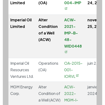
Limited
(OA)
004-IMP
24, 2021
Imperial Oil
Alter
ACW-
novembr
Limited
Condition
2021-
25, 2021
of a Well
IMP-B-
(ACW)
48-
WID0448
Imperial Oil
Operations
OA-2015-
juin 2, 201
Resources
(OA)
001-
Ventures Ltd.
IORVL
MGM Energy
Alter
ACW-
janvier 4,
Corp.
Condition of
2022-
2024
a Well (ACW)
MGM-I-