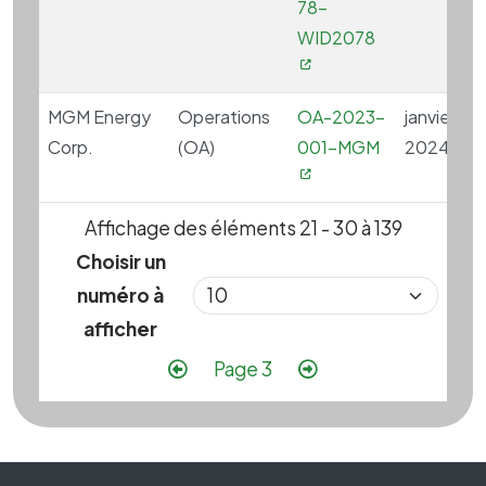
78-
WID2078
MGM Energy
Operations
OA-2023-
janvier 4,
Corp.
(OA)
001-MGM
2024
Affichage des éléments 21 - 30 à 139
Choisir un
numéro à
afficher
Pagination
Page précédente
Page suivante
Page 3