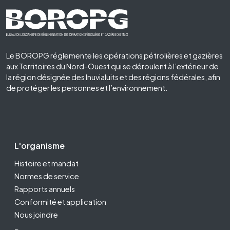
Footer First
Le BOROPG réglemente les opérations pétrolières et gazières
aux Territoires du Nord-Ouest qui se déroulent à l’extérieur de
la région désignée des Inuvialuits et des régions fédérales, afin
de protéger les personnes et l’environnement.
Footer Second
L'organisme
Histoire et mandat
Normes de service
Rapports annuels
Conformité et application
Nous joindre