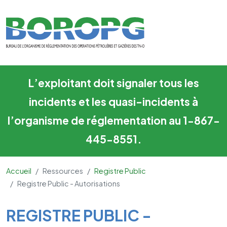
Registre Public - Autorisation
Skip to main content
L’exploitant doit signaler tous les
incidents et les quasi-incidents à
l’organisme de réglementation au 1-867-
445-8551.
Accueil
Ressources
Registre Public
Registre Public - Autorisations
Main Content
REGISTRE PUBLIC -