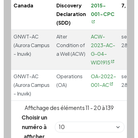
Canada
Discovery
2015-
7, 201
Declaration
001-CPC
(SDD)
GNWT-AC
Alter
ACW-
septe
(Aurora Campus
Condition of
2023-AC-
28, 20
- Inuvik)
a Well (ACW)
G-04-
WID1915
GNWT-AC
Operations
OA-2022-
septe
(Aurora Campus
(OA)
001-AC
28, 20
- Inuvik)
Affichage des éléments 11 - 20 à 139
Choisir un
numéro à
afficher