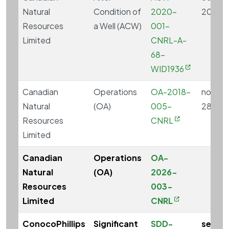
Natural
Condition of
2020-
2020
Resources
a Well (ACW)
001-
Limited
CNRL-A-
68-
WID1936
Canadian
Operations
OA-2018-
novem
Natural
(OA)
005-
28, 20
Resources
CNRL
Limited
Canadian
Operations
OA-
Natural
(OA)
2026-
Resources
003-
Limited
CNRL
ConocoPhillips
Significant
SDD-
septe