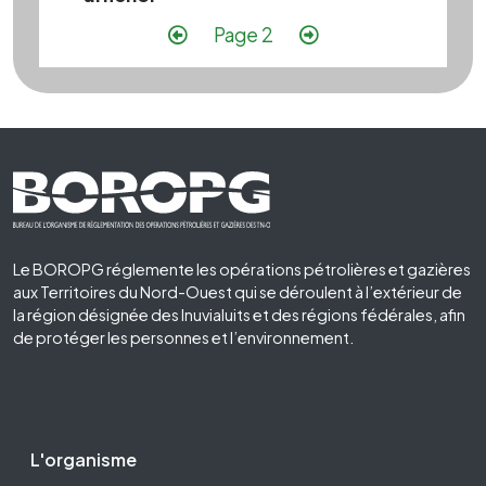
Pagination
Page précédente
Page suivante
Page 2
Footer First
Le BOROPG réglemente les opérations pétrolières et gazières
aux Territoires du Nord-Ouest qui se déroulent à l’extérieur de
la région désignée des Inuvialuits et des régions fédérales, afin
de protéger les personnes et l’environnement.
Footer Second
L'organisme