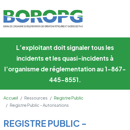
Registre Public - Autorisation
Skip to main content
L’exploitant doit signaler tous les
incidents et les quasi-incidents à
l’organisme de réglementation au 1-867-
445-8551.
Accueil
Ressources
Registre Public
Registre Public - Autorisations
Main Content
REGISTRE PUBLIC -