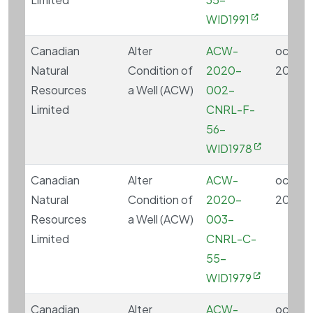
WID1991
Canadian
Alter
ACW-
octobre
Natural
Condition of
2020-
2020
Resources
a Well (ACW)
002-
Limited
CNRL-F-
56-
WID1978
Canadian
Alter
ACW-
octobre
Natural
Condition of
2020-
2020
Resources
a Well (ACW)
003-
Limited
CNRL-C-
55-
WID1979
Canadian
Alter
ACW-
octobre