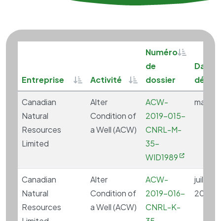
Sortable
Numéro
de
Date 
Sortable
Sortable
Entreprise
Activité
dossier
début
Canadian
Alter
ACW-
mai 13,
Natural
Condition of
2019-015-
Resources
a Well (ACW)
CNRL-M-
Limited
35-
WID1989
Canadian
Alter
ACW-
juillet 6,
Natural
Condition of
2019-016-
2020
Resources
a Well (ACW)
CNRL-K-
Limited
35-