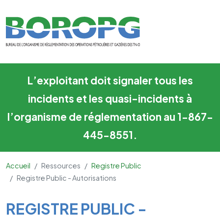
Registre Public - Autorisation
Skip to main content
L’exploitant doit signaler tous les
incidents et les quasi-incidents à
l’organisme de réglementation au 1-867-
445-8551.
Accueil
Ressources
Registre Public
Registre Public - Autorisations
Main Content
REGISTRE PUBLIC -