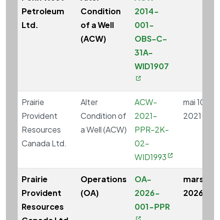
Petroleum
Condition
2014-
Ltd.
of a Well
001-
(ACW)
OBS-C-
31A-
WID1907
Prairie
Alter
ACW-
mai 10,
Provident
Condition of
2021-
2021
Resources
a Well (ACW)
PPR-2K-
Canada Ltd.
02-
WID1993
Prairie
Operations
OA-
mars 26,
Provident
(OA)
2026-
2026
Resources
001-PPR