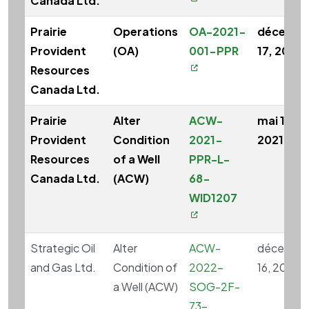
Canada Ltd.
Prairie
Operations
OA-2021-
décembr
Provident
(OA)
001-PPR
17, 2021
Resources
Canada Ltd.
Prairie
Alter
ACW-
mai 10,
Provident
Condition
2021-
2021
Resources
of a Well
PPR-L-
Canada Ltd.
(ACW)
68-
WID1207
Strategic Oil
Alter
ACW-
décembr
and Gas Ltd.
Condition of
2022-
16, 2022
a Well (ACW)
SOG-2F-
73-