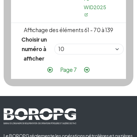
WID2025
Affichage des éléments 61 - 70 à 139
Choisir un
numéro à
afficher
Pagination
Page précédente
Page suivante
Page 7
Footer First
Le BOROPG réglemente les opérations pétrolières et gazières