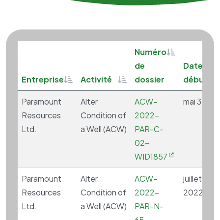
Sortable
Numéro
S
de
Date de
Sortable
Sortable
Entreprise
Activité
dossier
début
Paramount
Alter
ACW-
mai 3, 20
Resources
Condition of
2022-
Ltd.
a Well (ACW)
PAR-C-
02-
WID1857
Paramount
Alter
ACW-
juillet 25,
Resources
Condition of
2022-
2022
Ltd.
a Well (ACW)
PAR-N-
65-