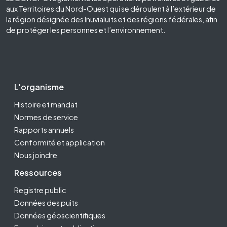
aux Territoires du Nord-Ouest qui se déroulent à l’extérieur de
la région désignée des Inuvialuits et des régions fédérales, afin
de protéger les personnes et l’environnement.
Footer Second
L'organisme
Histoire et mandat
Normes de service
Rapports annuels
Conformité et application
Nous joindre
Ressources
Registre public
Données des puits
Données géoscientifiques