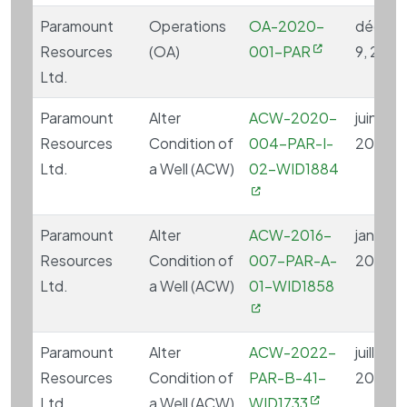
Paramount
Operations
OA-2020-
décem
Resources
(OA)
001-PAR
9, 202
Ltd.
Paramount
Alter
ACW-2020-
juin 9,
Resources
Condition of
004-PAR-I-
2021
Ltd.
a Well (ACW)
02-WID1884
Paramount
Alter
ACW-2016-
janvier 9
Resources
Condition of
007-PAR-A-
2017
Ltd.
a Well (ACW)
01-WID1858
Paramount
Alter
ACW-2022-
juillet 2
Resources
Condition of
PAR-B-41-
2022
Ltd.
a Well (ACW)
WID1733