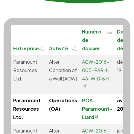
Sortable
Numéro
Date
de
de
Sortable
Sortable
Entreprise
Activité
dossier
début
Paramount
Alter
ACW-2016-
décem
Resources
Condition of
005-PAR-I-
19, 201
Ltd.
a Well (ACW)
46-WID1871
Paramount
Operations
POA-
avril 17
Resources
(OA)
Paramount-
2000
Ltd.
Liard
Paramount
Alter
ACW-2016-
janvier 9