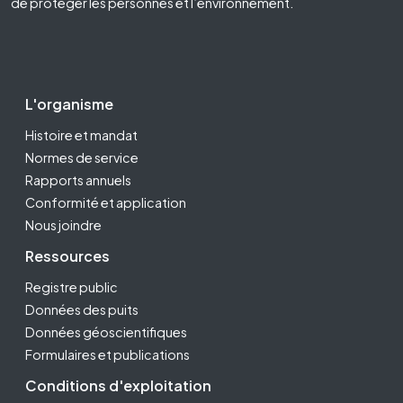
de protéger les personnes et l’environnement.
Footer Second
L'organisme
Histoire et mandat
Normes de service
Rapports annuels
Conformité et application
Nous joindre
Ressources
Registre public
Données des puits
Données géoscientifiques
Formulaires et publications
Conditions d'exploitation