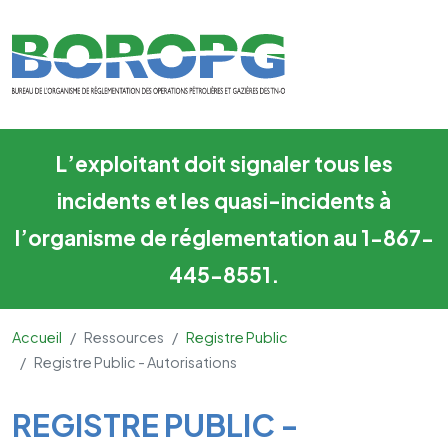
Registre Public - Autorisation
Skip to main content
L’exploitant doit signaler tous les
incidents et les quasi-incidents à
l’organisme de réglementation au 1-867-
445-8551.
Accueil
Ressources
Registre Public
Registre Public - Autorisations
Main Content
REGISTRE PUBLIC -