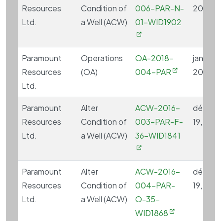
Resources
Condition of
006-PAR-N-
2017
Ltd.
a Well (ACW)
01-WID1902
Paramount
Operations
OA-2018-
janvier 
Resources
(OA)
004-PAR
2019
Ltd.
Paramount
Alter
ACW-2016-
décem
Resources
Condition of
003-PAR-F-
19, 201
Ltd.
a Well (ACW)
36-WID1841
Paramount
Alter
ACW-2016-
décem
Resources
Condition of
004-PAR-
19, 201
Ltd.
a Well (ACW)
O-35-
WID1868