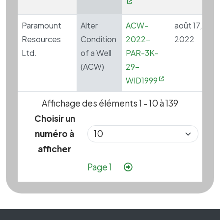
Paramount
Alter
ACW-
août 17,
Resources
Condition
2022-
2022
Ltd.
of a Well
PAR-3K-
(ACW)
29-
WID1999
Affichage des éléments 1 - 10 à 139
Choisir un
numéro à
afficher
Pagination
Page suivante
Page 1