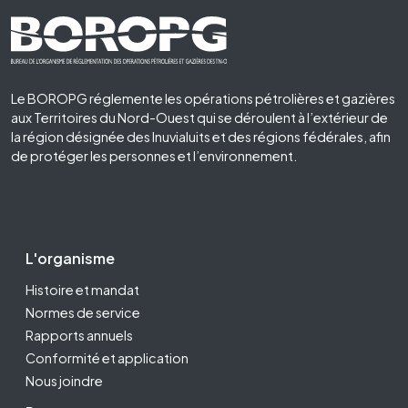
Footer First
Le BOROPG réglemente les opérations pétrolières et gazières
aux Territoires du Nord-Ouest qui se déroulent à l’extérieur de
la région désignée des Inuvialuits et des régions fédérales, afin
de protéger les personnes et l’environnement.
Footer Second
L'organisme
Histoire et mandat
Normes de service
Rapports annuels
Conformité et application
Nous joindre