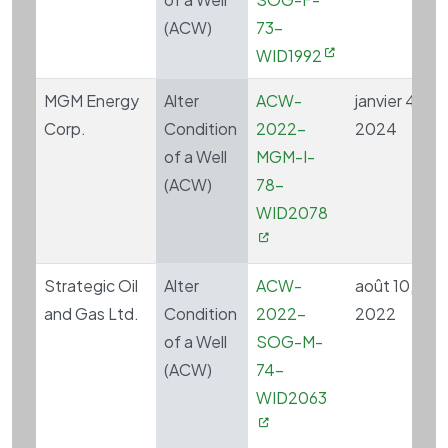
(ACW)
73-
WID1992
MGM Energy
Alter
ACW-
janvier 4,
Corp.
Condition
2022-
2024
of a Well
MGM-I-
(ACW)
78-
WID2078
Strategic Oil
Alter
ACW-
août 10,
and Gas Ltd.
Condition
2022-
2022
of a Well
SOG-M-
(ACW)
74-
WID2063