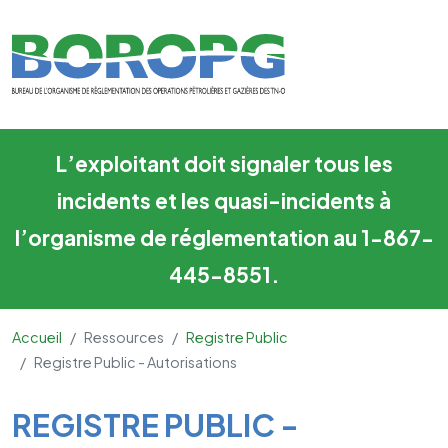
Registre Public - Autorisation
Skip to main content
L’exploitant doit signaler tous les
incidents et les quasi-incidents à
l’organisme de réglementation au 1-867-
445-8551.
Accueil
Ressources
Registre Public
Registre Public - Autorisations
Main Content
REGISTRE PUBLIC -