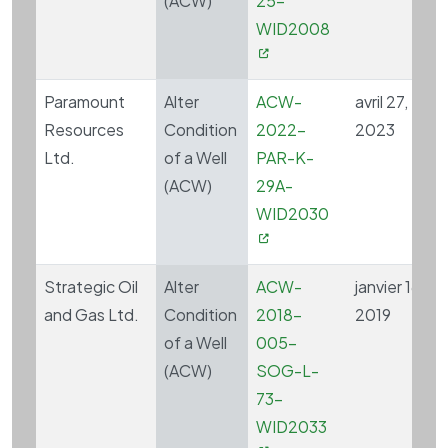
(ACW)
25-
WID2008
Paramount
Alter
ACW-
avril 27,
Resources
Condition
2022-
2023
Ltd.
of a Well
PAR-K-
(ACW)
29A-
WID2030
Strategic Oil
Alter
ACW-
janvier 16,
and Gas Ltd.
Condition
2018-
2019
of a Well
005-
(ACW)
SOG-L-
73-
WID2033