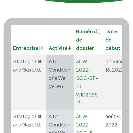
Sortable
Sor
Numéro
Date
de
de
Sortable
Sort descending
Entreprise
Activité
dossier
début
Strategic Oil
Alter
ACW-
décembre
and Gas Ltd.
Condition
2022-
16, 2022
of a Well
SOG-2F-
(ACW)
73-
WID2025
Strategic Oil
Alter
ACW-
août 4,
and Gas Ltd.
Condition
2022-
2022
of a Well
SOG-F-